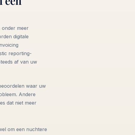
n één
n onder meer
rden digitale
nvoicing
stic reporting-
steeds af van uw
 beoordelen waar uw
robleem. Andere
es dat niet meer
 wel om een nuchtere