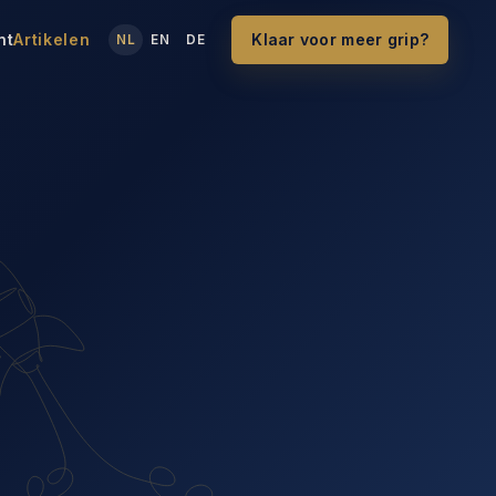
nt
Artikelen
Klaar voor meer grip?
NL
EN
DE