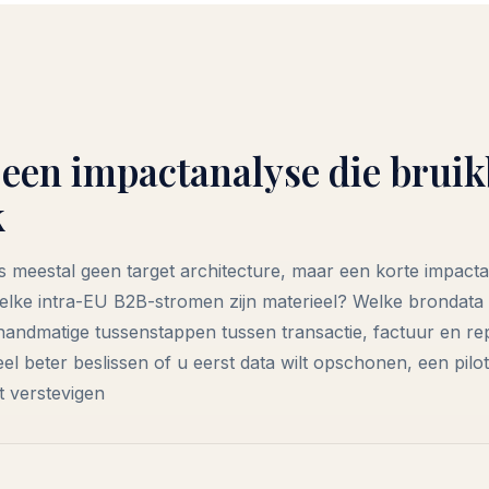
een impactanalyse die bruikb
k
is meestal geen target architecture, maar een korte impact
lke intra-EU B2B-stromen zijn materieel? Welke brondata is
andmatige tussenstappen tussen transactie, factuur en re
veel beter beslissen of u eerst data wilt opschonen, een pilo
t verstevigen