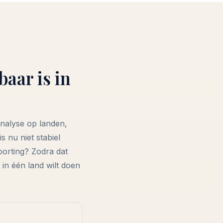
aar is in
analyse op landen,
 nu niet stabiel
porting? Zodra dat
t in één land wilt doen