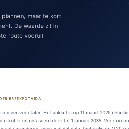
e plannen, maar te kort
ent. De waarde zit in
e route vooruit
DER BREEKPOT
VIDA
p meer voor later. Het pakket is op 11 maart 2025 definit
 uitrol loopt gefaseerd door tot 1 januari 2035. Voor organi
g moet veranderen, maar wel dat data, facturatie en VAT-re