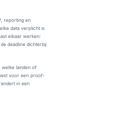
, reporting en
lke data verplicht is
aast elkaar werken:
e deadline dichterbij
n welke landen of
iest voor een proof-
randert in een