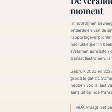
De verande
moment
In hoofdlijnen bewee
onderdelen van de sing
rapportageverplichtin
nadrukkelijker in beel
systemen aansluiten 
transactiestromen, l
Gebruik 2026 en 2027
grootste gat zit. So
hebben vooral last va
aansluit op hoe transa
ViDA vraagt niet p