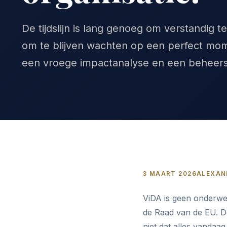
De tijdslijn is lang genoeg om verstandig t
om te blijven wachten op een perfect mom
een vroege impactanalyse en een beheerst
3 MAART 2026
ALEXAN
ViDA is geen onderwer
de Raad van de EU. De
niet dat alles vandaa