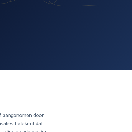
ief aangenomen door
saties betekent dat
porting steeds minder