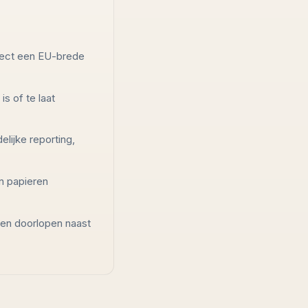
irect een EU-brede
s of te laat
elijke reporting,
en papieren
nnen doorlopen naast