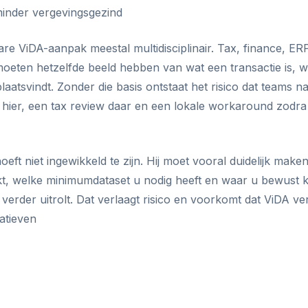
minder vergevingsgezind
e ViDA-aanpak meestal multidisciplinair. Tax, finance, ERP
oeten hetzelfde beeld hebben van wat een transactie is, we
laatsvindt. Zonder die basis ontstaat het risico dat teams n
 hier, een tax review daar en een lokale workaround zodra d
ft niet ingewikkeld te zijn. Hij moet vooral duidelijk make
kt, welke minimumdataset u nodig heeft en waar u bewust k
verder uitrolt. Dat verlaagt risico en voorkomt dat ViDA ve
iatieven