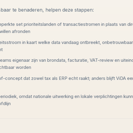
S
baar te benaderen, helpen deze stappen:
erkte set prioriteitslanden of transactiestromen in plaats van d
 willen afronden
teitsstroom in kaart welke data vandaag ontbreekt, onbetrouwbaar i
mt
eams eigenaar zijn van brondata, facturatie, VAT-review en uiteind
ichtbaar worden
f-concept dat zowel tax als ERP echt raakt; anders blijft ViDA e
n periodiek, omdat nationale uitwerking en lokale verplichtingen ku
fdlijn