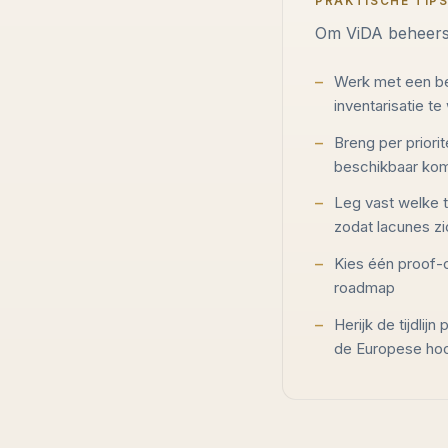
PRAKTISCHE TIP
Om ViDA beheers
Werk met een bep
inventarisatie te
Breng per priori
beschikbaar ko
Leg vast welke t
zodat lacunes z
Kies één proof-o
roadmap
Herijk de tijdlij
de Europese hoo