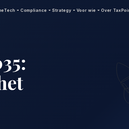
me
Tech
Compliance
Strategy
Voor wie
Over TaxPoi
35:
het