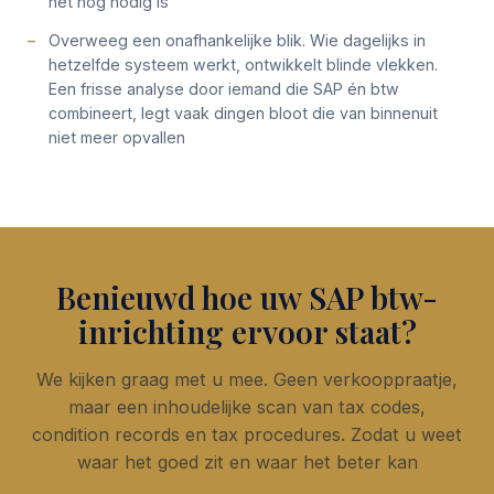
het nog nodig is
Overweeg een onafhankelijke blik. Wie dagelijks in
hetzelfde systeem werkt, ontwikkelt blinde vlekken.
Een frisse analyse door iemand die SAP én btw
combineert, legt vaak dingen bloot die van binnenuit
niet meer opvallen
Benieuwd hoe uw SAP btw-
inrichting ervoor staat?
We kijken graag met u mee. Geen verkooppraatje,
maar een inhoudelijke scan van tax codes,
condition records en tax procedures. Zodat u weet
waar het goed zit en waar het beter kan