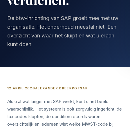
De btw-inrichting van SAP groeit mee met uw
organisatie. Het onderhoud meestal niet. Een
overzicht van waar het sluipt en wat u eraan
kunt doen
12 APRIL 2026
ALEXANDER BREEKPOT
SAP
Als u al wat langer met SAP werkt, kent u het beeld
waarschijnlijk. Het systeem is ooit zorgvuldig ingericht, de
tax codes klopten, de condition records waren
overzichtelijk en iedereen wist welke MWST-code bij